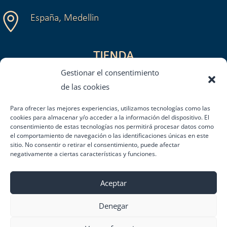

España, Medellin
TIENDA
Gestionar el consentimiento
Política de Privacidad
de las cookies
Aviso Legal y Condiciones de Uso
Condiciones Generales de Venta
Para ofrecer las mejores experiencias, utilizamos tecnologías como las
cookies para almacenar y/o acceder a la información del dispositivo. El
Política de devoluciones o reembolsos
consentimiento de estas tecnologías nos permitirá procesar datos como
Política de envíos y entregas
el comportamiento de navegación o las identificaciones únicas en este
sitio. No consentir o retirar el consentimiento, puede afectar
negativamente a ciertas características y funciones.
Aceptar
Denegar