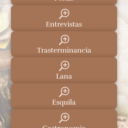
T
Entrevistas
T
Trasterminancia
T
Lana
T
Esquila
T