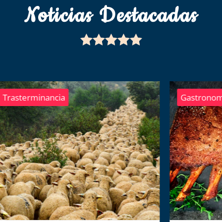
Noticias Destacadas





Gastronomía
E