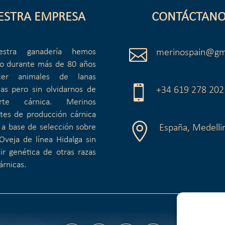
ESTRA EMPRESA
CONTÁCTANO

stra ganadería hemos
merinospain@gm
do durante más de 80 años
er animales de lanas

cas pero sin olvidarnos de
+34 619 278 202
rte cárnica. Merinos
tes de producción cárnica

 a base de selección sobre
España, Medelli
Oveja de línea Hidalga sin
ir genética de otras razas
árnicas.