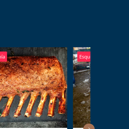
squila
Ferias