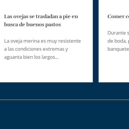
Comer cordero es un privilegio
Durante siglos se consideró carne
de boda, por su reinado en
banquetes nupciales, también era...