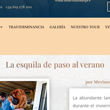
@harasdesanblaspre
co
+34 619 278 202
TRASTERMINANCIA
GALERÍA
NUESTRO TOUR
Y
La esquila de paso al verano
por
Merino
La abundante lan
durante el invier