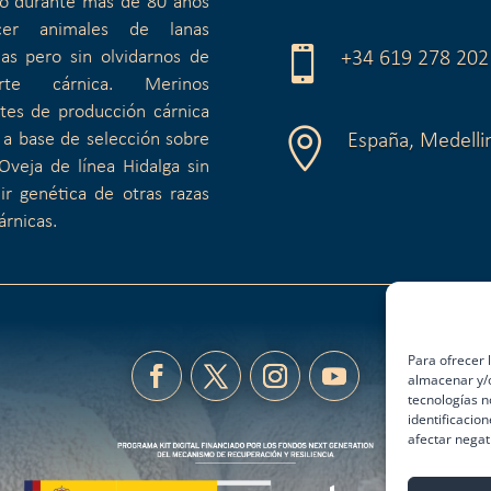
do durante más de 80 años
er animales de lanas

cas pero sin olvidarnos de
+34 619 278 202
rte cárnica. Merinos
tes de producción cárnica

 a base de selección sobre
España, Medelli
Oveja de línea Hidalga sin
ir genética de otras razas
árnicas.
Para ofrecer 
almacenar y/o
tecnologías n
identificacion
afectar negat