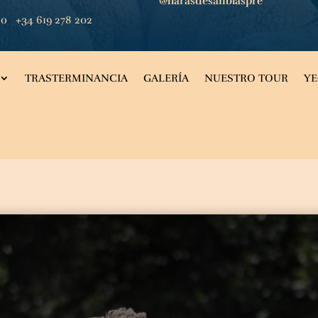
@harasdesanblaspre
co
+34 619 278 202
TRASTERMINANCIA
GALERÍA
NUESTRO TOUR
Y