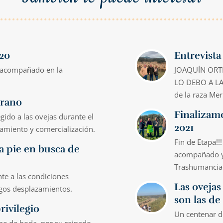
020
Entrevista
 acompañado en la
JOAQUÍN ORTI
LO DEBO A LA
de la raza Mer
erano
Finalizamo
ido a las ovejas durante el
2021
atamiento y comercialización.
Fin de Etapa!!
 a pie en busca de
acompañado y 
Trashumancia!!
te a las condiciones
Las oveja
rgos desplazamientos.
son las de
rivilegio
Un centenar d