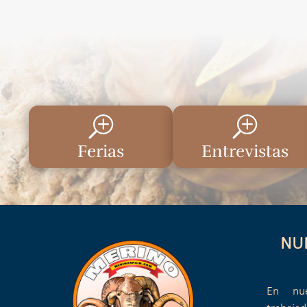
T
T
Ferias
Entrevistas
NU
En nue