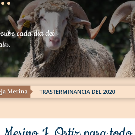
scribe cada día del
ain.
eja Merina
LA ESQUILA DE PASO AL VERANO
Merino J. Ortíz para todo