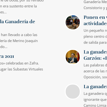
rne de boda, por su reinado
Ganadería Meri
 era sustento entre la
Consistorio y 
es...
Ponen en v
 la Ganadería de
actividade
Un pequeño re
 han llevado a cabo las
pleno centro 
dería de Merino Joaquín
de salida para 
do...
La ganader
ra 2021
Garzón: «
os» celebradas en Zafra.
Las palabras 
ugar las Subastas Virtuales
acerca de las
Oposición, soc
La ganade
La ganadera q
ignorante que 
Camino Limia 