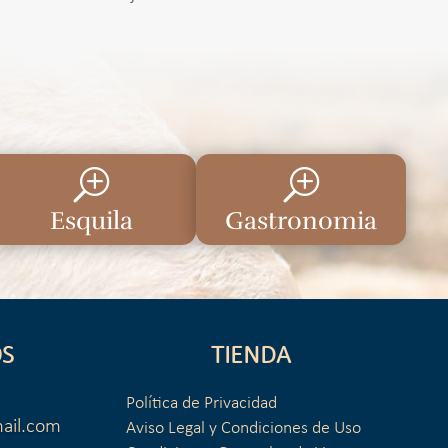
T
T
Esquila
Gastronomia
S
TIENDA
Política de Privacidad
ail.com
Aviso Legal y Condiciones de Uso