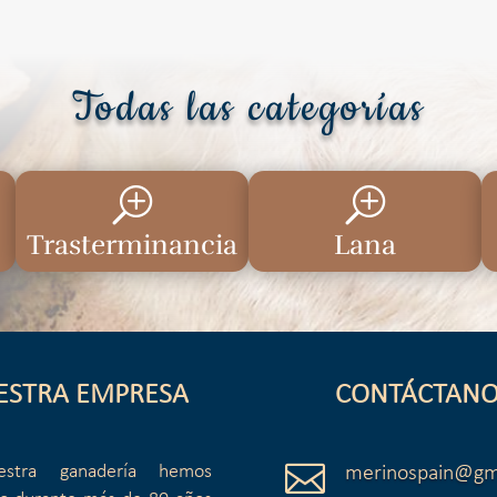
Todas las categorías
T
T
Trasterminancia
Lana
ESTRA EMPRESA
CONTÁCTANO

stra ganadería hemos
merinospain@gm