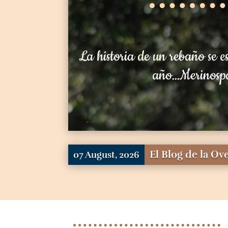
La historia de un rebaño se e
año…Merinosp
El Blog de la Ov
07 August, 2026