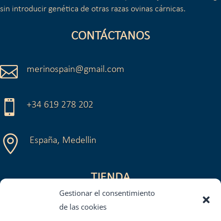
sin introducir genética de otras razas ovinas cárnicas.
CONTÁCTANOS

merinospain@gmail.com

+34 619 278 202

España, Medellin
TIENDA
Gestionar el consentimiento
Política de Privacidad
de las cookies
Aviso Legal y Condiciones de Uso