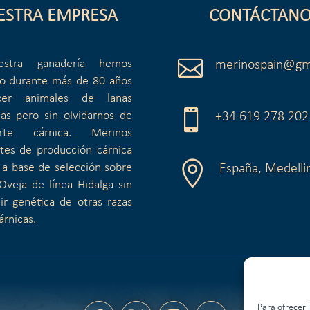
ESTRA EMPRESA
CONTÁCTANO

stra ganadería hemos
merinospain@gm
do durante más de 80 años
er animales de lanas

cas pero sin olvidarnos de
+34 619 278 202
rte cárnica. Merinos
tes de producción cárnica

 a base de selección sobre
España, Medelli
Oveja de línea Hidalga sin
ir genética de otras razas
árnicas.
Para ofrecer 