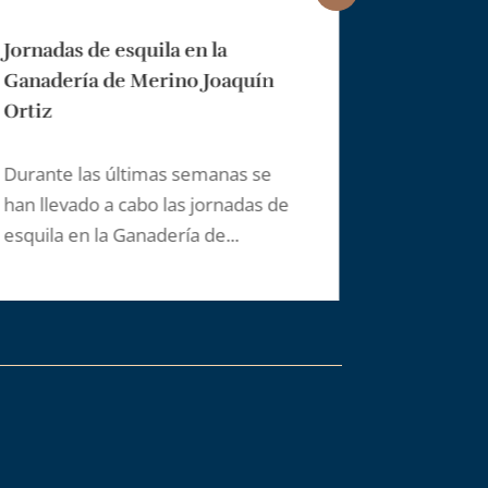
Jornadas de esquila en la
Feria de Z
Ganadería de Merino Joaquín
Éxito de la
Ortiz
celebradas e
semana han 
Durante las últimas semanas se
han llevado a cabo las jornadas de
esquila en la Ganadería de...