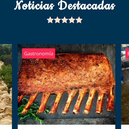
Noticias Destacadas





Gastronomía
E