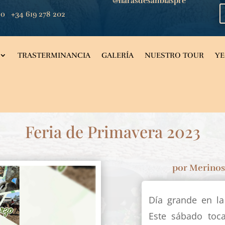
@harasdesanblaspre
co
+34 619 278 202
TRASTERMINANCIA
GALERÍA
NUESTRO TOUR
Y
Feria de Primavera 2023
por
Merinos
Día grande en la
Este sábado toc