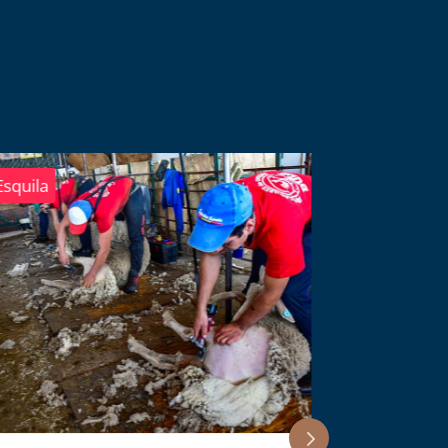
squila
Ferias