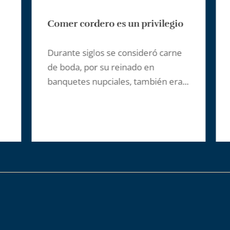
Comer cordero es un privilegio
Durante siglos se consideró carne
de boda, por su reinado en
banquetes nupciales, también era...