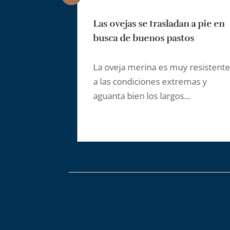
verano
Las ovejas se trasladan a pie en
busca de buenos pastos
ha
urante el
La oveja merina es muy resistente
 su...
a las condiciones extremas y
aguanta bien los largos...