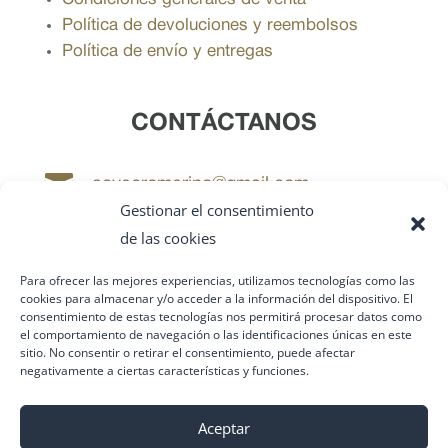
Política de devoluciones y reembolsos
Política de envío y entregas
CONTÁCTANOS

aoveoromerino@gmail.com
Gestionar el consentimiento
de las cookies

+34 619 278 202
Para ofrecer las mejores experiencias, utilizamos tecnologías como las

cookies para almacenar y/o acceder a la información del dispositivo. El
aove_oromerino
consentimiento de estas tecnologías nos permitirá procesar datos como
el comportamiento de navegación o las identificaciones únicas en este
sitio. No consentir o retirar el consentimiento, puede afectar
negativamente a ciertas características y funciones.
Aceptar
Pagos online 100% seguros