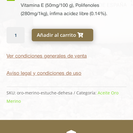
Vitamina E (50mg/100 g), Polifenoles
(280mg/1kg), ínfima acidez libre (0.14%).
Oro
Añadir al carrito
Merino
Dehesa
Botella
Ver condiciones generales de venta
Negra
cantidad
Aviso legal y condiciones de uso
SKU:
oro-merino-estuche-dehesa
Categoría:
Aceite Oro
Merino